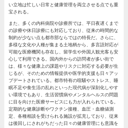
い立地は忙しい日常と健康管理を両立させる点でも重
宝される。
また、多くの内科病院や診療所では、平日夜遅くまで
の診療や休日診療にも対応しており、従来の時間的な
制約が少ない点も都市部ならではの特長だ。さらに、
多様な文化や人種が集まる土地柄から、多言語対応が
可能な医療機関も存在し、留学生や外国人観光客も安
心して利用できる。国内外からの訪問者が多い街で
は、様々な健康上の課題やリスクに対応する必要が生
じるが、そのための情報提供や医学的支援も日々アッ
プデートされている。都市特有の喧騒やストレス、睡
眠不足や食生活の乱れといった現代病が深刻化しやす
い環境でもあり、生活習慣病やメンタルヘルスの問題
に目を向けた医療サービスにも力が入れられている。
定期的な健康診断やワクチン接種、血圧・血糖値測
定、各種相談を受けられる施設が拡充しており、従来
は後回しにされがちだった日々の健康管理にも意識を