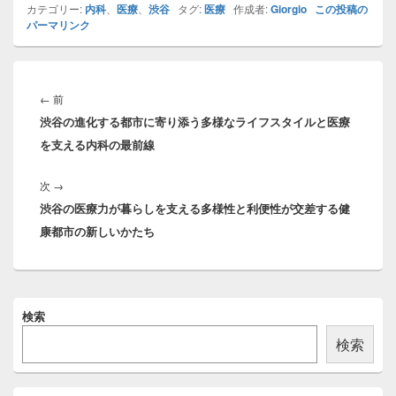
カテゴリー:
内科
、
医療
、
渋谷
タグ:
医療
作成者:
Giorgio
この投稿の
パーマリンク
投
稿
前
←
前
ナ
渋谷の進化する都市に寄り添う多様なライフスタイルと医療
の
ビ
を支える内科の最前線
投
ゲ
稿:
ー
次
次
→
シ
渋谷の医療力が暮らしを支える多様性と利便性が交差する健
の
ョ
康都市の新しいかたち
投
ン
稿:
メ
検索
イ
ン
検索
サ
イ
ド