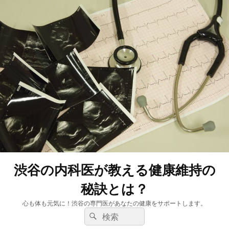
渋谷の内科医が教える健康維持の
秘訣とは？
心も体も元気に！渋谷の専門医があなたの健康をサポートします。
検
検
索:
索