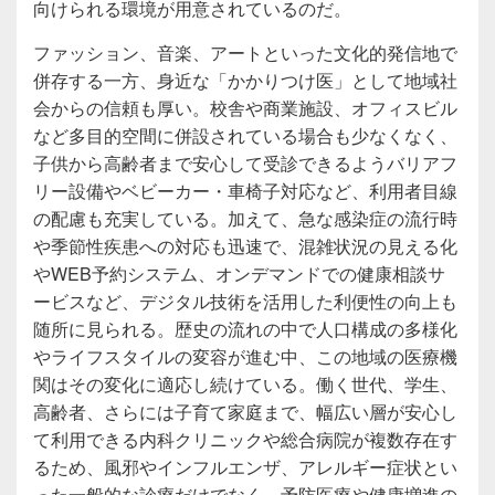
向けられる環境が用意されているのだ。
ファッション、音楽、アートといった文化的発信地で
併存する一方、身近な「かかりつけ医」として地域社
会からの信頼も厚い。校舎や商業施設、オフィスビル
など多目的空間に併設されている場合も少なくなく、
子供から高齢者まで安心して受診できるようバリアフ
リー設備やベビーカー・車椅子対応など、利用者目線
の配慮も充実している。加えて、急な感染症の流行時
や季節性疾患への対応も迅速で、混雑状況の見える化
やWEB予約システム、オンデマンドでの健康相談サ
ービスなど、デジタル技術を活用した利便性の向上も
随所に見られる。歴史の流れの中で人口構成の多様化
やライフスタイルの変容が進む中、この地域の医療機
関はその変化に適応し続けている。働く世代、学生、
高齢者、さらには子育て家庭まで、幅広い層が安心し
て利用できる内科クリニックや総合病院が複数存在す
るため、風邪やインフルエンザ、アレルギー症状とい
った一般的な診療だけでなく、予防医療や健康増進の