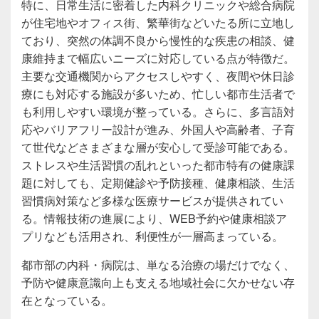
特に、日常生活に密着した内科クリニックや総合病院
が住宅地やオフィス街、繁華街などいたる所に立地し
ており、突然の体調不良から慢性的な疾患の相談、健
康維持まで幅広いニーズに対応している点が特徴だ。
主要な交通機関からアクセスしやすく、夜間や休日診
療にも対応する施設が多いため、忙しい都市生活者で
も利用しやすい環境が整っている。さらに、多言語対
応やバリアフリー設計が進み、外国人や高齢者、子育
て世代などさまざまな層が安心して受診可能である。
ストレスや生活習慣の乱れといった都市特有の健康課
題に対しても、定期健診や予防接種、健康相談、生活
習慣病対策など多様な医療サービスが提供されてい
る。情報技術の進展により、WEB予約や健康相談ア
プリなども活用され、利便性が一層高まっている。
都市部の内科・病院は、単なる治療の場だけでなく、
予防や健康意識向上も支える地域社会に欠かせない存
在となっている。